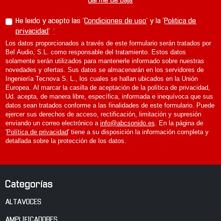
Darme de baja
d
e
He leído y acepto las '
Condiciones de uso
' y la '
Política de
l
privacidad
'
*
í
Los datos proporcionados a través de este formulario serán tratados por
n
Bel Audio, S.L. como responsable del tratamiento. Estos datos
e
solamente serán utilizados para mantenerle informado sobre nuestras
novedades y ofertas. Sus datos se almacenarán en los servidores de
a
Ingeniería Tecnova S. L., los cuales se hallan ubicados en la Unión
M
Europea. Al marcar la casilla de aceptación de la política de privacidad,
a
Ud. acepta, de manera libre, específica, informada e inequívoca que sus
n
datos sean tratados conforme a las finalidades de este formulario. Puede
l
ejercer sus derechos de acceso, rectificación, limitación y supresión
e
enviando un correo electrónico a
info@abcsonido.es
. En la página de
'
Política de privacidad
' tiene a su disposición la información completa y
y
detallada sobre la protección de los datos.
T
h
e
W
Categorías
a
v
ALTAVOCES
e
AMPLIFICADORES