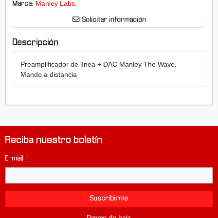
i
Manley Labs.
Marca:
m
Solicitar información
a
g
e
Descripción
n
-
Preamplificador de línea + DAC Manley The Wave,
P
Mando a distancia
r
e
a
m
p
l
Reciba nuestro boletín
i
f
E-mail
*
i
c
a
d
Suscribirme
o
r