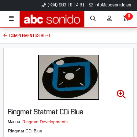
Ir al contenido principal de la página
(+34) 983 10 14 81
info@abcsonido.es
0
Menú
Búsqueda
Mi
Ir
cuenta
a
mi
COMPLEMENTOS HI-FI
co
A
m
p
Ringmat Statmat CDi Blue
l
i
Ringmat Developments
Marca:
a
Ringmat CDi Blue
r