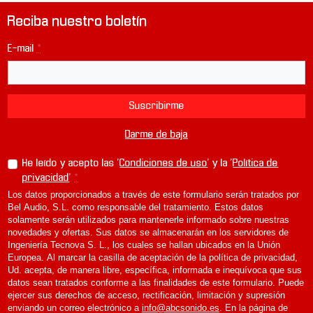
D
Reciba nuestro boletín
i
B
E-mail
*
l
u
e
Suscribirme
Darme de baja
He leído y acepto las '
Condiciones de uso
' y la '
Política de
privacidad
'
*
Los datos proporcionados a través de este formulario serán tratados por
Bel Audio, S.L. como responsable del tratamiento. Estos datos
solamente serán utilizados para mantenerle informado sobre nuestras
novedades y ofertas. Sus datos se almacenarán en los servidores de
Ingeniería Tecnova S. L., los cuales se hallan ubicados en la Unión
Europea. Al marcar la casilla de aceptación de la política de privacidad,
Ud. acepta, de manera libre, específica, informada e inequívoca que sus
datos sean tratados conforme a las finalidades de este formulario. Puede
ejercer sus derechos de acceso, rectificación, limitación y supresión
enviando un correo electrónico a
info@abcsonido.es
. En la página de