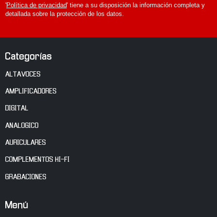
'
Política de privacidad
' tiene a su disposición la información completa y
detallada sobre la protección de los datos.
Categorías
ALTAVOCES
AMPLIFICADORES
DIGITAL
ANALOGICO
AURICULARES
COMPLEMENTOS HI-FI
GRABACIONES
Menú