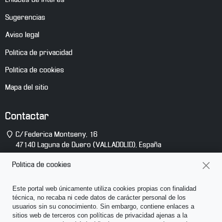
Enlaces de interés
Sugerencias
Aviso legal
Política de privacidad
Política de cookies
Mapa del sitio
Contactar
Dirección
C/ Federica Montseny, 16
47140
Laguna de Duero
(
VALLADOLID
),
España
Teléfono
(+34) 983 10 14 81
Política de cookies
E-
info@abcsonido.es
Este portal web únicamente utiliza cookies propias con finalidad
mail
técnica, no recaba ni cede datos de carácter personal de los
usuarios sin su conocimiento. Sin embargo, contiene enlaces a
sitios web de terceros con políticas de privacidad ajenas a la