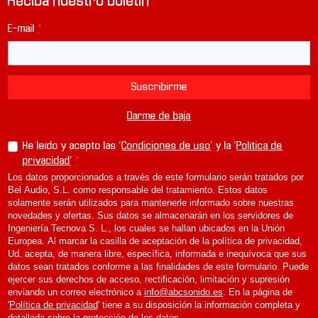
Reciba nuestro boletín
o
r
E-mail
*
a
v
á
l
Suscribirme
v
u
Darme de baja
l
a
He leído y acepto las '
Condiciones de uso
' y la '
Política de
s
privacidad
'
*
A
Los datos proporcionados a través de este formulario serán tratados por
l
Bel Audio, S.L. como responsable del tratamiento. Estos datos
m
solamente serán utilizados para mantenerle informado sobre nuestras
a
novedades y ofertas. Sus datos se almacenarán en los servidores de
r
Ingeniería Tecnova S. L., los cuales se hallan ubicados en la Unión
r
Europea. Al marcar la casilla de aceptación de la política de privacidad,
Ud. acepta, de manera libre, específica, informada e inequívoca que sus
o
datos sean tratados conforme a las finalidades de este formulario. Puede
A
ejercer sus derechos de acceso, rectificación, limitación y supresión
2
enviando un correo electrónico a
info@abcsonido.es
. En la página de
0
'
Política de privacidad
' tiene a su disposición la información completa y
5