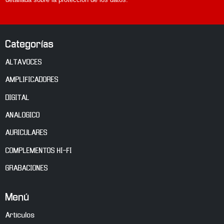
detallada sobre la protección de los datos.
A
Categorías
ALTAVOCES
AMPLIFICADORES
DIGITAL
ANALOGICO
AURICULARES
COMPLEMENTOS HI-FI
GRABACIONES
Menú
Artículos