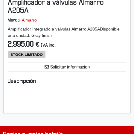
Amplificador a válvulas Almarro
l
i
A205A
a
Almarro
Marca:
r
i
Amplificador Integrado a válvulas Almarro A205ADisponible
m
una unidad. Gray finish
a
2.995,00 €
IVA inc.
g
e
n
-
Solicitar información
A
m
Descripción
p
l
i
f
i
c
a
d