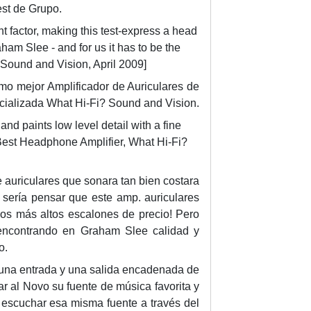
st de Grupo.
g
t factor, making this test-express a head
e
m Slee - and for us it has to be the
n
Sound and Vision, April 2009]
-
A
mo mejor Amplificador de Auriculares de
m
ecializada What Hi-Fi?
Sound and Vision.
p
d paints low level detail with a fine
l
est Headphone Amplifier, What Hi-Fi?
i
f
 auriculares que sonara tan bien costara
i
 sería pensar que este amp. auriculares
c
 los más altos escalones de precio! Pero
a
ncontrando en Graham Slee calidad y
d
o.
o
r
e una entrada y una salida encadenada de
a
r al Novo su fuente de música favorita y
u
 escuchar esa misma fuente a través del