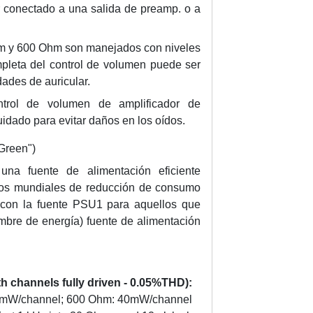
r
r conectado a una salida de preamp. o a
i
c
hm y 600 Ohm son manejados con niveles
u
mpleta del control de volumen puede ser
l
ades de auricular.
a
ntrol de volumen de amplificador de
r
idado para evitar daños en los oídos.
e
s
"Green")
G
na fuente de alimentación eficiente
r
vos mundiales de reducción de consumo
a
 con la fuente PSU1 para aquellos que
h
mbre de energía) fuente de alimentación
a
m
S
l
h channels fully driven - 0.05%THD):
e
mW/channel; 600 Ohm: 40mW/channel
e