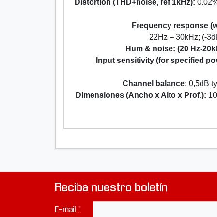
Distortion (THD+noise, ref 1kHz):
0.02% 
Frequency response (w
22Hz – 30kHz; (-3dB
Hum & noise: (20 Hz-20k
Input sensitivity (for specified p
Channel balance:
0,5dB ty
Dimensiones (Ancho x Alto x Prof.):
10
Reciba nuestro boletín
E-mail
*