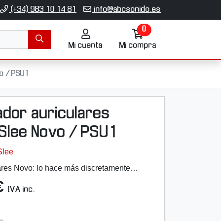
(+34) 983 10 14 81
info@abcsonido.es
0
Mi
Ir
Mi cuenta
cuenta
Mi compra
a
mi
compra
o / PSU1
ador auriculares
Slee Novo / PSU1
Slee
ares Novo: lo hace más discretamente…
€
IVA inc.