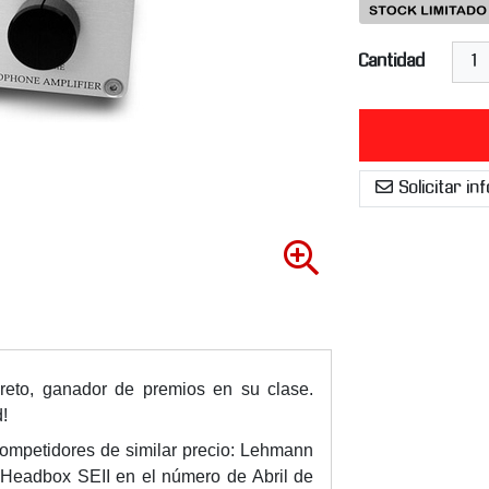
Cantidad
Solicitar i
A
m
p
l
i
a
creto, ganador de premios en su clase.
r
!
i
competidores de similar precio: Lehmann
m
Headbox SEII en el número de Abril de
a