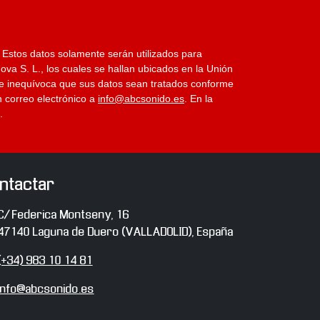
 Estos datos solamente serán utilizados para
va S. L., los cuales se hallan ubicados en la Unión
da e inequívoca que sus datos sean tratados conforme
n correo electrónico a
info@abcsonido.es
. En la
.
ntactar
irección
C/ Federica Montseny, 16
47140
Laguna de Duero
(
VALLADOLID
),
España
eléfono
(+34) 983 10 14 81
-
info@abcsonido.es
ail