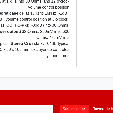
at 1 kHz into 30 Ohms, and 12 o’clock
N
volume control position
o
orst case):
Flat 43Hz to 16kHz (-1dB),
v
) (volume control position at 3 o’clock)
o
Hz, CCIR Q-Pk):
-80dB (into 30 Ohms)
/
ower output)
32 Ohms: 250mV rms; 600
P
Ohms: 775mV rms
S
pical
Stereo Crosstalk:
-64dB typical
U
5 x 50 x
105 mm
, excluyendo controles
1
y conectores
Suscribirme
Darme de b