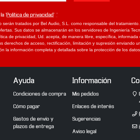
 la '
Política de privacidad
'
*
o serán tratados por Bel Audio, S.L. como responsable del tratamiento.
rtas. Sus datos se almacenarán en los servidores de Ingeniería Tecno
lítica de privacidad, Ud. acepta, de manera libre, específica, informa
us derechos de acceso, rectificación, limitación y supresión enviando u
ción la información completa y detallada sobre la protección de los datos
Ayuda
Información
Co
D
Condiciones de compra
Mis pedidos
Cómo pagar
Enlaces de interés
T
Gastos de envío y
Sugerencias
E
plazos de entrega
Aviso legal
m