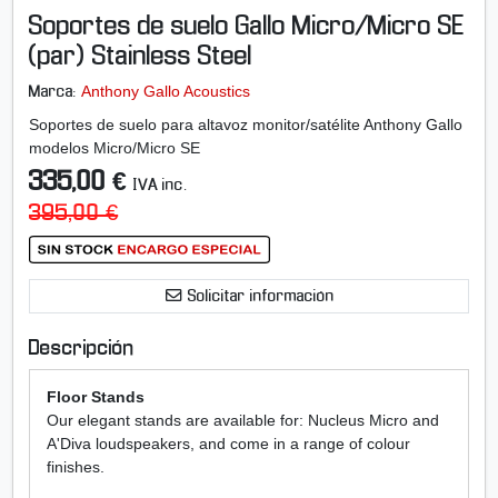
p
Soportes de suelo Gallo Micro/Micro SE
l
i
(par) Stainless Steel
a
Anthony Gallo Acoustics
Marca:
r
i
Soportes de suelo para altavoz monitor/satélite Anthony Gallo
m
modelos Micro/Micro SE
a
335,00 €
IVA inc.
g
395,00 €
e
n
-
S
Solicitar información
o
p
Descripción
o
r
Floor Stands
t
Our elegant stands are available for: Nucleus Micro and
e
A'Diva loudspeakers, and come in a range of colour
s
finishes.
d
e