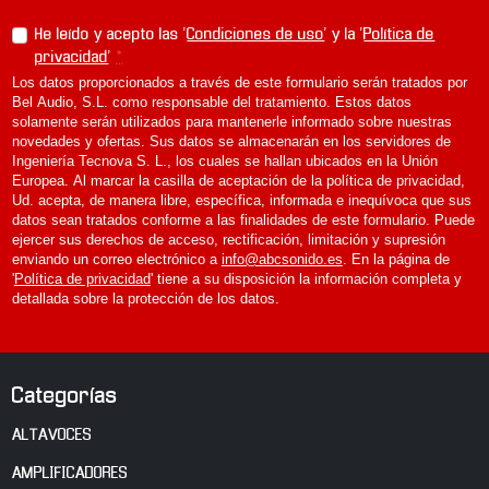
S
E
He leído y acepto las '
Condiciones de uso
' y la '
Política de
(
privacidad
'
*
p
Los datos proporcionados a través de este formulario serán tratados por
a
Bel Audio, S.L. como responsable del tratamiento. Estos datos
solamente serán utilizados para mantenerle informado sobre nuestras
r
novedades y ofertas. Sus datos se almacenarán en los servidores de
)
Ingeniería Tecnova S. L., los cuales se hallan ubicados en la Unión
S
Europea. Al marcar la casilla de aceptación de la política de privacidad,
t
Ud. acepta, de manera libre, específica, informada e inequívoca que sus
a
datos sean tratados conforme a las finalidades de este formulario. Puede
i
ejercer sus derechos de acceso, rectificación, limitación y supresión
enviando un correo electrónico a
info@abcsonido.es
. En la página de
n
'
Política de privacidad
' tiene a su disposición la información completa y
l
detallada sobre la protección de los datos.
e
s
s
S
Categorías
t
e
ALTAVOCES
e
l
AMPLIFICADORES