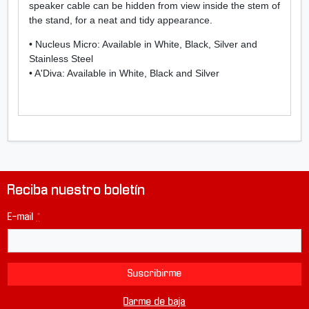
speaker cable can be hidden from view inside the stem of
s
the stand, for a neat and tidy appearance.
u
e
• Nucleus Micro: Available in White, Black, Silver and
l
Stainless Steel
o
• A'Diva: Available in White, Black and Silver
G
a
l
l
o
M
i
c
Reciba nuestro boletín
r
o
E-mail
*
/
M
i
c
Suscribirme
r
o
Darme de baja