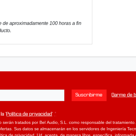
a
c
i
e de aproximadamente 100 horas a fin
ó
ducto.
n
W
i
r
e
s
4
M
u
Suscribirme
Darme de b
s
i
c
 la '
Política de privacidad
'
*
m
o serán tratados por Bel Audio, S.L. como responsable del tratamiento.
o
rtas. Sus datos se almacenarán en los servidores de Ingeniería Tecno
d
lítica de privacidad, Ud. acepta, de manera libre, específica, informa