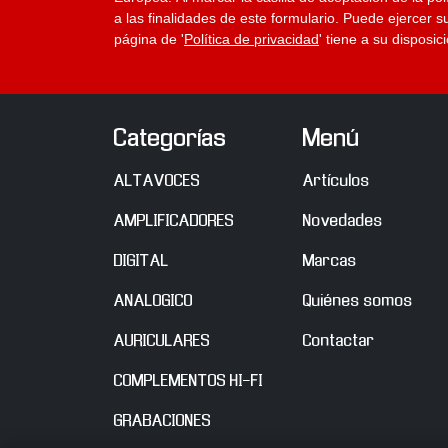
a las finalidades de este formulario. Puede ejercer s
página de '
Política de privacidad
' tiene a su disposi
Categorías
Menú
ALTAVOCES
Artículos
AMPLIFICADORES
Novedades
DIGITAL
Marcas
ANALOGICO
Quiénes somos
AURICULARES
Contactar
COMPLEMENTOS HI-FI
GRABACIONES