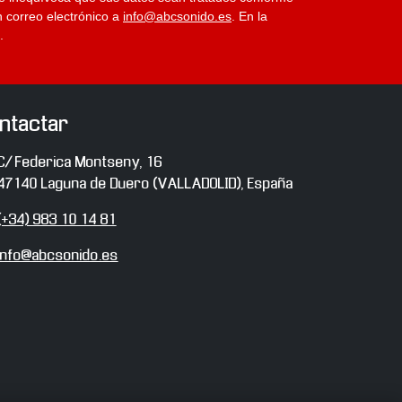
n correo electrónico a
info@abcsonido.es
. En la
.
ntactar
irección
C/ Federica Montseny, 16
47140
Laguna de Duero
(
VALLADOLID
),
España
eléfono
(+34) 983 10 14 81
-
info@abcsonido.es
ail