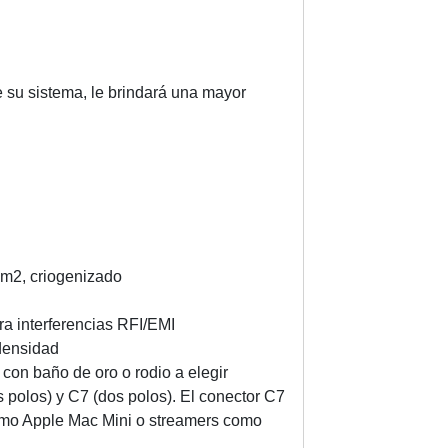
g
e
n
su sistema, le brindará una mayor
-
C
a
b
l
e
d
e
m2, criogenizado
a
l
ra interferencias RFI/EMI
i
densidad
m
con baño de oro o rodio a elegir
e
 polos) y C7 (dos polos). El conector C7
n
como Apple Mac Mini o streamers como
t