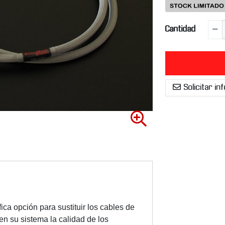
Cantidad
Solicitar i
A
m
p
l
i
a
r
i
ca opción para sustituir los cables de
m
en su sistema la calidad de los
a