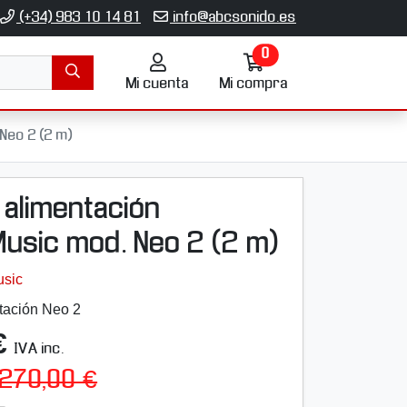
(+34) 983 10 14 81
info@abcsonido.es
0
Mi
Ir
Mi cuenta
cuenta
Mi compra
a
mi
compra
Neo 2 (2 m)
 alimentación
usic mod. Neo 2 (2 m)
sic
tación Neo 2
€
IVA inc.
270,00 €