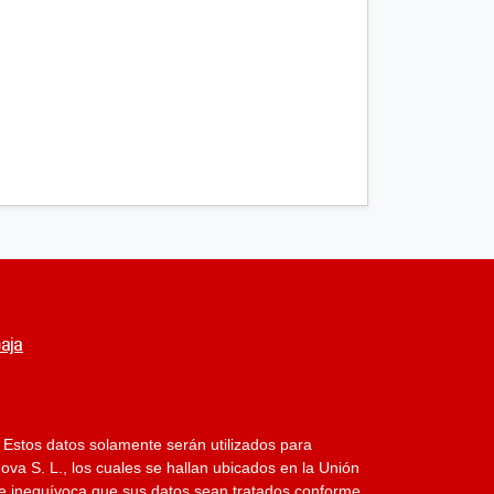
aja
 Estos datos solamente serán utilizados para
va S. L., los cuales se hallan ubicados en la Unión
da e inequívoca que sus datos sean tratados conforme