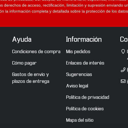
.
us derechos de acceso, rectificación, limitación y supresión enviando u
ción la información completa y detallada sobre la protección de los datos
N
e
o
2
(
Ayuda
Información
Co
2
D
Condiciones de compra
Mis pedidos
m
)
Cómo pagar
Enlaces de interés
T
Gastos de envío y
Sugerencias
E
plazos de entrega
Aviso legal
m
Política de privacidad
Política de cookies
Mapa del sitio