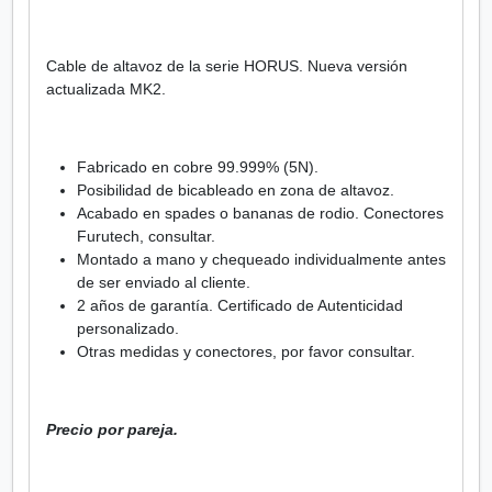
e
s
Cable de altavoz de la serie HORUS. Nueva versión
W
actualizada MK2.
i
r
e
s
Fabricado en cobre 99.999% (5N).
4
Posibilidad de bicableado en zona de altavoz.
M
Acabado en spades o bananas de rodio. Conectores
u
Furutech, consultar.
s
Montado a mano y chequeado individualmente antes
i
de ser enviado al cliente.
c
2 años de garantía. Certificado de Autenticidad
H
personalizado.
o
Otras medidas y conectores, por favor consultar.
r
u
s
Precio por pareja.
M
K
2