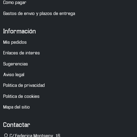
Cómo pagar
Gastos de envío y plazos de entrega
Información
Mis pedidos
Enlaces de interés
Sugerencias
Aviso legal
Política de privacidad
Política de cookies
Mapa del sitio
Contactar
Dirección
C/ Federica Montseny, 16