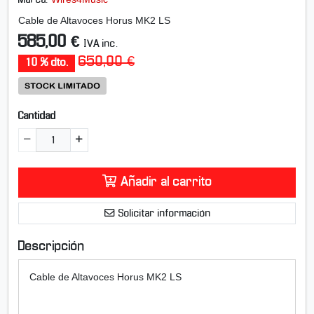
Marca:
r
i
Cable de Altavoces Horus MK2 LS
m
585,00 €
IVA inc.
a
650,00 €
g
10 % dto.
e
n
-
Cantidad
C
a
b
l
e
Añadir al carrito
d
e
Solicitar información
a
l
Descripción
t
a
Cable de Altavoces Horus MK2 LS
v
o
c