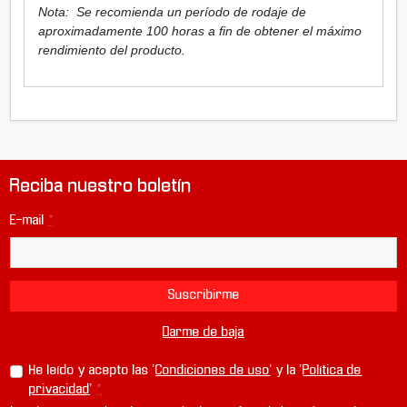
L
Nota: Se recomienda un período de rodaje de
S
aproximadamente 100 horas a fin de obtener el máximo
(
rendimiento del producto.
2
m
)
Reciba nuestro boletín
E-mail
*
Suscribirme
Darme de baja
He leído y acepto las '
Condiciones de uso
' y la '
Política de
privacidad
'
*