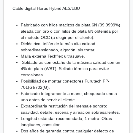
a
Cable digital Horus Hybrid AES/EBU
l
W
i
Fabricado con hilos macizos de plata 6N (99.9999%)
r
aleada con oro o con hilos de plata 6N obtenida por
e
el método OCC (a elegir por el cliente).
s
Dieléctrico: teflón de la más alta calidad
4
sobredimensionado, algodón sin tratar.
M
Malla externa Techflex ultrasuave.
u
Soldaduras con estaño de la máxima calidad con un
s
4% de plata (WBT). Sellado térmico para evitar
i
corrosiones.
c
Posibilidad de montar conectores Furutech FP-
H
701(G)/702(G).
o
Fabricado íntegramente a mano, chequeado uno a
r
uno antes de servir al cliente.
u
Extraordinaria restitución del mensaje sonoro:
s
suavidad, detalle, escena y aireación sobresalientes.
H
Longitud estándar recomendada, 1 metro. Otras
y
longitudes, consultar.
b
Dos años de garantía contra cualquier defecto de