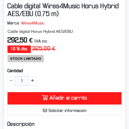
p
Cable digital Wires4Music Horus Hybrid
l
i
AES/EBU (0,75 m)
a
Wires4Music
Marca:
r
i
Cable digital Horus Hybrid AES/EBU
m
292,50 €
IVA inc.
a
325,00 €
g
10 % dto.
e
n
-
Cantidad
C
a
b
l
e
Añadir al carrito
d
i
Solicitar información
g
i
Descripción
t