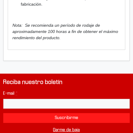
r
fabricación.
i
d
A
Nota: Se recomienda un período de rodaje de
E
aproximadamente 100 horas a fin de obtener el máximo
S
rendimiento del producto.
/
E
B
U
(
0
,
Reciba nuestro boletín
7
5
E-mail
*
m
)
Suscribirme
Darme de baja