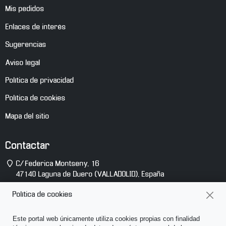
Mis pedidos
Enlaces de interés
Sugerencias
Aviso legal
Política de privacidad
Política de cookies
Mapa del sitio
Contactar
Dirección
C/ Federica Montseny, 16
47140
Laguna de Duero
(
VALLADOLID
),
España
Teléfono
(+34) 983 10 14 81
Política de cookies
E-
info@abcsonido.es
Este portal web únicamente utiliza cookies propias con finalidad
mail