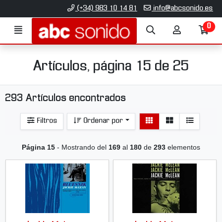
Ir al contenido principal de la página
(+34) 983 10 14 81
info@abcsonido.es
0
Menú
Búsqueda
Mi
Ir
cuenta
a
mi
co
Artículos, página 15 de 25
293 Artículos encontrados
Ver
Ver
Filtros
Ordenar por
detalle
listado
Página 15
- Mostrando del
169
al
180
de
293
elementos