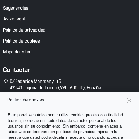
Sugerencias
Aviso legal
Política de privacidad
Política de cookies
Mapa del sitio
Contactar
Dirección
C/ Federica Montseny, 16
47140
Laguna de Duero
(
VALLADOLID
),
España
Teléfono
(+34) 983 10 14 81
Política de cookies
E-
info@abcsonido.es
Este portal web únicamente utiliza cookies propias con finalidad
mail
técnica, no recaba ni cede datos de carácter personal de los
usuarios sin su conocimiento. Sin embargo, contiene enlaces a
sitios web de terceros con políticas de privacidad ajenas a la
nuestra que usted podrá decidir si acepta o no cuando acceda a