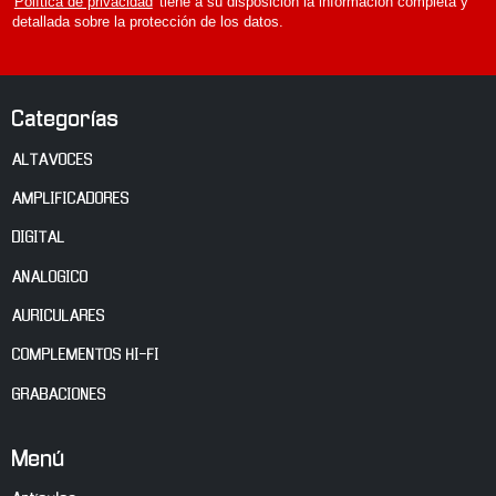
'
Política de privacidad
' tiene a su disposición la información completa y
detallada sobre la protección de los datos.
Categorías
ALTAVOCES
AMPLIFICADORES
DIGITAL
ANALOGICO
AURICULARES
COMPLEMENTOS HI-FI
GRABACIONES
Menú