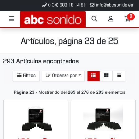
Ir al contenido principal de la página
(+34) 983 10 14 81
info@abcsonido.es
0
Menú
Búsqueda
Mi
Ir
cuenta
a
mi
co
Artículos, página 23 de 25
293 Artículos encontrados
Ver
Ver
Filtros
Ordenar por
detalle
listado
Página 23
- Mostrando del
265
al
276
de
293
elementos