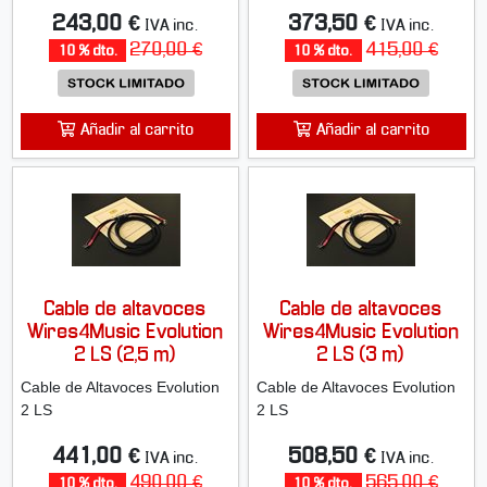
243,00 €
373,50 €
IVA inc.
IVA inc.
270,00 €
415,00 €
10 % dto.
10 % dto.
Añadir al carrito
Añadir al carrito
Cable de altavoces
Cable de altavoces
Wires4Music Evolution
Wires4Music Evolution
2 LS (2,5 m)
2 LS (3 m)
Cable de Altavoces Evolution
Cable de Altavoces Evolution
2 LS
2 LS
441,00 €
508,50 €
IVA inc.
IVA inc.
490,00 €
565,00 €
10 % dto.
10 % dto.