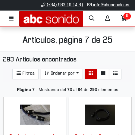
Ir al contenido principal de la página
(+34) 983 10 14 81
info@abcsonido.es
0
Menú
Búsqueda
Mi
Ir
cuenta
a
mi
co
Artículos, página 7 de 25
293 Artículos encontrados
Ver
Ver
Filtros
Ordenar por
detalle
listado
Página 7
- Mostrando del
73
al
84
de
293
elementos