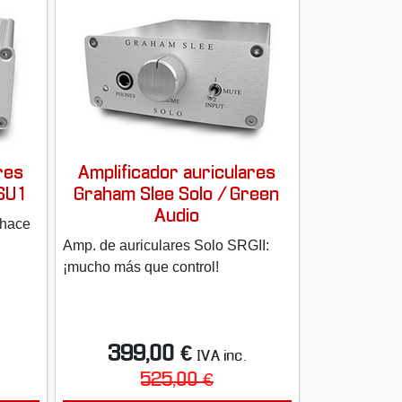
res
Amplificador auriculares
PSU1
Graham Slee Solo / Green
Audio
 hace
Amp. de auriculares Solo SRGII:
¡mucho más que control!
399,00 €
IVA inc.
525,00 €