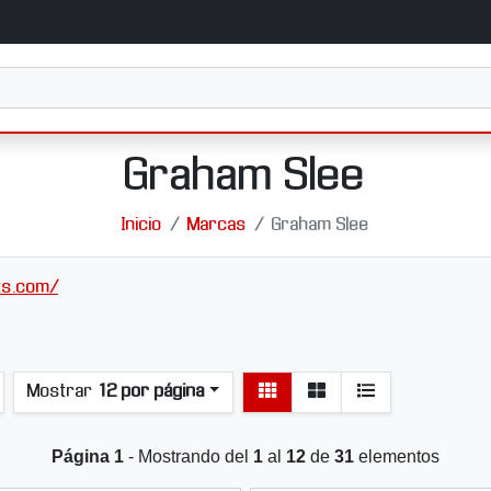
Graham Slee
Inicio
Marcas
Graham Slee
ts.com/
Ver
Ver
Mostrar
12 por página
detalle
listado
Página 1
- Mostrando del
1
al
12
de
31
elementos