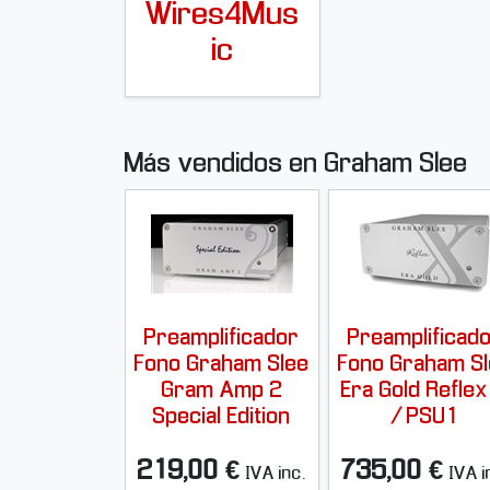
Wires4Mus
ic
Más vendidos en Graham Slee
Preamplificador
Preamplificad
Fono Graham Slee
Fono Graham S
Gram Amp 2
Era Gold Reflex
Special Edition
/ PSU1
219,00 €
735,00 €
IVA inc.
IVA i