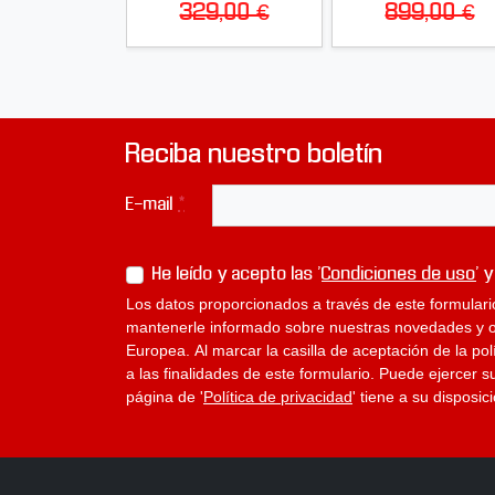
329,00 €
899,00 €
Reciba nuestro boletín
E-mail
*
He leído y acepto las '
Condiciones de uso
' y
Los datos proporcionados a través de este formulari
mantenerle informado sobre nuestras novedades y ofe
Europea. Al marcar la casilla de aceptación de la po
a las finalidades de este formulario. Puede ejercer s
página de '
Política de privacidad
' tiene a su disposi