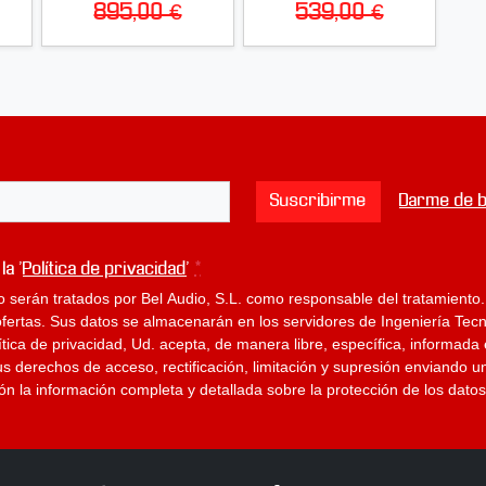
895,00 €
539,00 €
Suscribirme
Darme de b
 la '
Política de privacidad
'
*
o serán tratados por Bel Audio, S.L. como responsable del tratamiento.
rtas. Sus datos se almacenarán en los servidores de Ingeniería Tecno
lítica de privacidad, Ud. acepta, de manera libre, específica, informa
us derechos de acceso, rectificación, limitación y supresión enviando u
ción la información completa y detallada sobre la protección de los datos