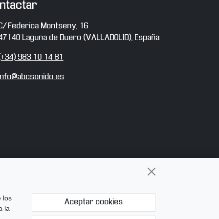
ntactar
irección
C/ Federica Montseny, 16
47140
Laguna de Duero
(
VALLADOLID
),
España
eléfono
(+34) 983 10 14 81
-
info@abcsonido.es
ail
 los
Aceptar cookies
a la