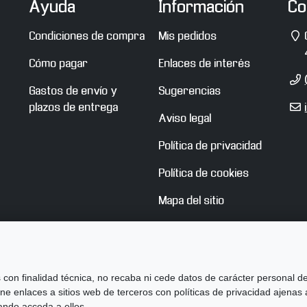
Ayuda
Información
Co
D
Condiciones de compra
Mis pedidos
Cómo pagar
Enlaces de interés
T
Gastos de envío y
Sugerencias
E
plazos de entrega
Aviso legal
m
Política de privacidad
Política de cookies
Mapa del sitio
 con finalidad técnica, no recaba ni cede datos de carácter personal de
e enlaces a sitios web de terceros con políticas de privacidad ajenas 
ando acceda a ellos.