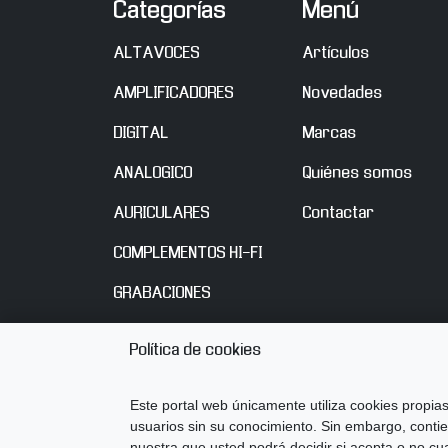
Categorías
Menú
ALTAVOCES
Artículos
AMPLIFICADORES
Novedades
DIGITAL
Marcas
ANALOGICO
Quiénes somos
AURICULARES
Contactar
COMPLEMENTOS HI-FI
GRABACIONES
Política de cookies
Este portal web únicamente utiliza cookies propias
usuarios sin su conocimiento. Sin embargo, contien
nuestra que usted podrá decidir si acepta o no cu