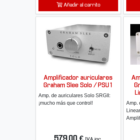
Añadir al carrito
Amplificador auriculares
Am
Graham Slee Solo / PSU1
G
L
Amp. de auriculares Solo SRGII:
¡mucho más que control!
Amp. d
Linear
Amplif
579,00 €
IVA inc.