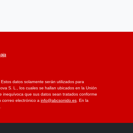
aja
 Estos datos solamente serán utilizados para
va S. L., los cuales se hallan ubicados en la Unión
da e inequívoca que sus datos sean tratados conforme
n correo electrónico a
info@abcsonido.es
. En la
.