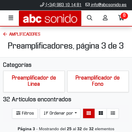
Ir al contenido principal de la página
(+34) 983 10 14 81
info@abcsonido.es
0
Menú
Búsqueda
Mi
Ir
cuenta
a
mi
AMPLIFICADORES
co
Preamplificadores, página 3 de 3
Categorías
Preamplificador de
Preamplificador de
Línea
Fono
32 Artículos encontrados
Ver
Ver
Filtros
Ordenar por
detalle
listado
Página 3
- Mostrando del
25
al
32
de
32
elementos