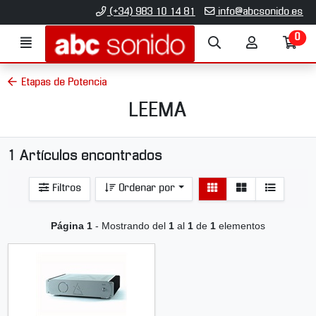
Ir al contenido principal de la página
(+34) 983 10 14 81
info@abcsonido.es
0
Menú
Búsqueda
Mi
Ir
cuenta
a
mi
Etapas de Potencia
co
LEEMA
1 Artículos encontrados
Ver
Ver
Filtros
Ordenar por
detalle
listado
Página 1
- Mostrando del
1
al
1
de
1
elementos