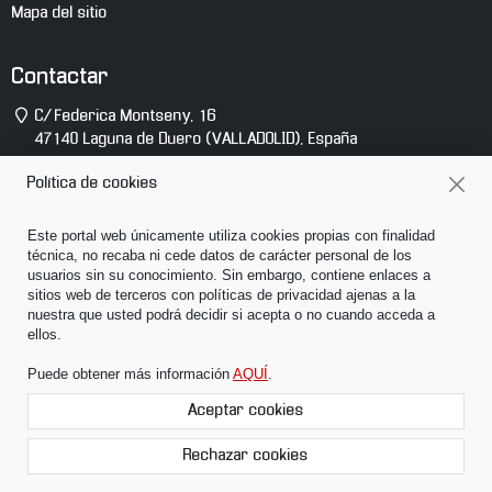
Mapa del sitio
Contactar
Dirección
C/ Federica Montseny, 16
47140
Laguna de Duero
(
VALLADOLID
),
España
Teléfono
(+34) 983 10 14 81
Política de cookies
E-
info@abcsonido.es
Este portal web únicamente utiliza cookies propias con finalidad
mail
técnica, no recaba ni cede datos de carácter personal de los
usuarios sin su conocimiento. Sin embargo, contiene enlaces a
sitios web de terceros con políticas de privacidad ajenas a la
nuestra que usted podrá decidir si acepta o no cuando acceda a
ellos.
Puede obtener más información
AQUÍ
.
Des
haci
Aceptar cookies
arri
Creado con Atnova Shop
Rechazar cookies