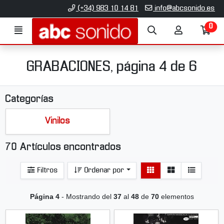
Ir al contenido principal de la página
(+34) 983 10 14 81
info@abcsonido.es
0
Menú
Búsqueda
Mi
Ir
cuenta
a
mi
co
GRABACIONES, página 4 de 6
Categorías
Vinilos
70 Artículos encontrados
Ver
Ver
Filtros
Ordenar por
detalle
listado
Página 4
- Mostrando del
37
al
48
de
70
elementos