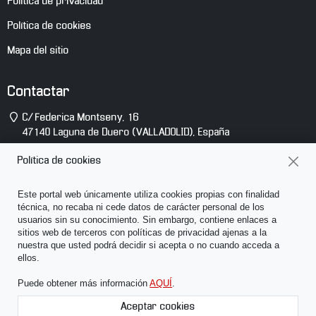
Política de privacidad
Política de cookies
Mapa del sitio
Contactar
Dirección
C/ Federica Montseny, 16
47140
Laguna de Duero
(
VALLADOLID
),
España
Teléfono
(+34) 983 10 14 81
Política de cookies
E-
info@abcsonido.es
Este portal web únicamente utiliza cookies propias con finalidad
mail
técnica, no recaba ni cede datos de carácter personal de los
usuarios sin su conocimiento. Sin embargo, contiene enlaces a
sitios web de terceros con políticas de privacidad ajenas a la
nuestra que usted podrá decidir si acepta o no cuando acceda a
ellos.
Puede obtener más información
AQUÍ
.
Des
haci
Aceptar cookies