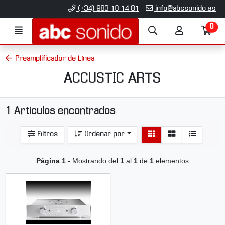
Ir al contenido principal de la página
(+34) 983 10 14 81
info@abcsonido.es
0
Menú
Búsqueda
Mi
Ir
cuenta
a
mi
Preamplificador de Línea
co
ACCUSTIC ARTS
1 Artículos encontrados
Ver
Ver
Filtros
Ordenar por
detalle
listado
Página 1
- Mostrando del
1
al
1
de
1
elementos