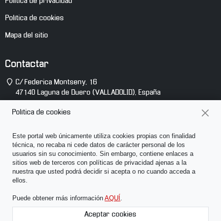
Política de privacidad
Política de cookies
Mapa del sitio
Contactar
Dirección
C/ Federica Montseny, 16
47140
Laguna de Duero
(
VALLADOLID
),
España
Teléfono
(+34) 983 10 14 81
Política de cookies
E-
info@abcsonido.es
Este portal web únicamente utiliza cookies propias con finalidad
mail
técnica, no recaba ni cede datos de carácter personal de los
usuarios sin su conocimiento. Sin embargo, contiene enlaces a
sitios web de terceros con políticas de privacidad ajenas a la
nuestra que usted podrá decidir si acepta o no cuando acceda a
ellos.
Puede obtener más información
AQUÍ
.
Des
haci
Aceptar cookies