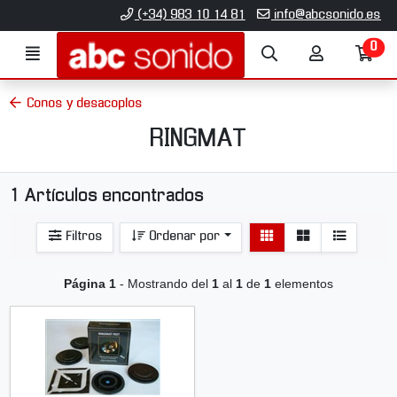
Ir al contenido principal de la página
(+34) 983 10 14 81
info@abcsonido.es
0
Menú
Búsqueda
Mi
Ir
cuenta
a
mi
Conos y desacoplos
co
RINGMAT
1 Artículos encontrados
Ver
Ver
Filtros
Ordenar por
detalle
listado
Página 1
- Mostrando del
1
al
1
de
1
elementos